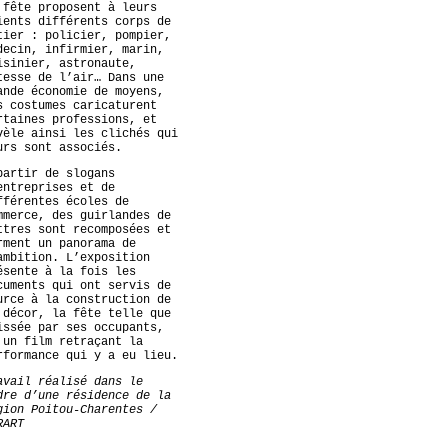
 fête proposent à leurs
ients différents corps de
tier : policier, pompier,
decin, infirmier, marin,
isinier, astronaute,
tesse de l’air… Dans une
ande économie de moyens,
s costumes caricaturent
rtaines professions, et
vèle ainsi les clichés qui
urs sont associés.
partir de slogans
entreprises et de
fférentes écoles de
mmerce, des guirlandes de
ttres sont recomposées et
rment un panorama de
ambition. L’exposition
ésente à la fois les
cuments qui ont servis de
urce à la construction de
 décor, la fête telle que
issée par ses occupants,
 un film retraçant la
rformance qui y a eu lieu.
avail réalisé dans le
dre d’une résidence de la
gion Poitou-Charentes /
RART