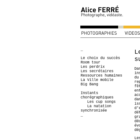
_
L
s
Le choix du succès
Room tour
Les perdrix
Da
Les secrétaires
in
Ressources humaines
du
La Ville mobile
re
Big Bang
fê
en
Instants
ac
chorégraphiques
da
Les cup songs
is
La natation
d’
synchronisée
dé
_
gr
dé
év
dé
Le