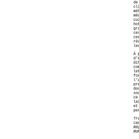
de
cl
mé
mé
cu
ho
gr
ce
ce
ré
le
À 
d’
di
co
le
fo
l’
pr
do
so
ce
la
et
pe
Tr
ca
Ré
RU