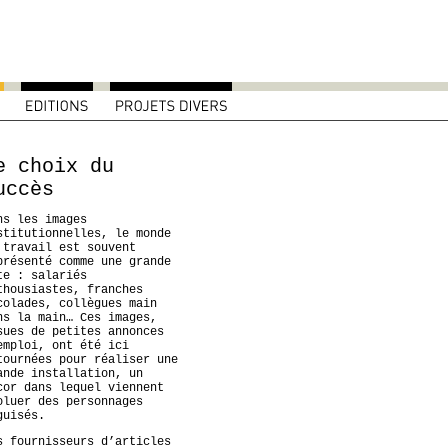
e choix du
uccès
ns les images
stitutionnelles, le monde
 travail est souvent
présenté comme une grande
te : salariés
thousiastes, franches
colades, collègues main
ns la main… Ces images,
sues de petites annonces
emploi, ont été ici
tournées pour réaliser une
ande installation, un
cor dans lequel viennent
oluer des personnages
guisés.
s fournisseurs d’articles