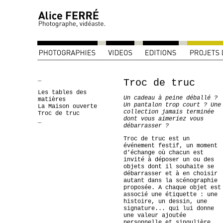
_
Troc de truc
Les tables des
Un cadeau à peine déballé ?
matières
Un pantalon trop court ? Une
La Maison ouverte
collection jamais terminée
Troc de truc
dont vous aimeriez vous
_
débarrasser ?
Troc de truc est un
événement festif, un moment
d’échange où chacun est
invité à déposer un ou des
objets dont il souhaite se
débarrasser et à en choisir
autant dans la scénographie
proposée. A chaque objet est
associé une étiquette : une
histoire, un dessin, une
signature... qui lui donne
une valeur ajoutée
personnelle et singulière.