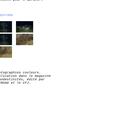
aporama
otographies couleurs.
blication dans le magazine
andestinités, édité par
ENSAD et le CFJ.