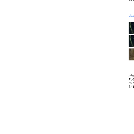
di
Ph
Pu
Cl
l’