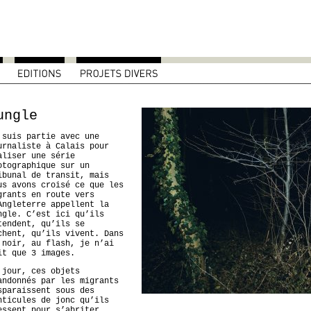
ungle
 suis partie avec une
urnaliste à Calais pour
aliser une série
otographique sur un
ibunal de transit, mais
us avons croisé ce que les
grants en route vers
Angleterre appellent la
ngle. C’est ici qu’ils
tendent, qu’ils se
chent, qu’ils vivent. Dans
 noir, au flash, je n’ai
it que 3 images.
 jour, ces objets
andonnés par les migrants
sparaissent sous des
nticules de jonc qu’ils
essent pour s’abriter.