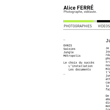
_
J
OVNIS
Je
Saisies
jo
Jungle
ré
Métropolis
ph
tr
Le choix du succès
no
L’installation
mi
Les documents
l’
_
ju
at
ca
le
fa
De
ab
di
mo
tr